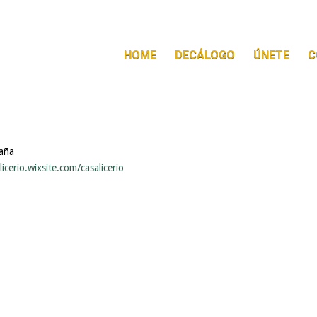
HOME
DECÁLOGO
ÚNETE
C
aña
licerio.wixsite.com/casalicerio