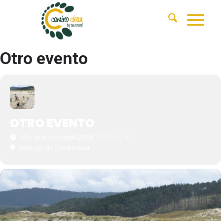
Otro evento
OTRO EVENTO
Año de la Actividad (2018)
(GMT+00:00)
Santiago de Compostela