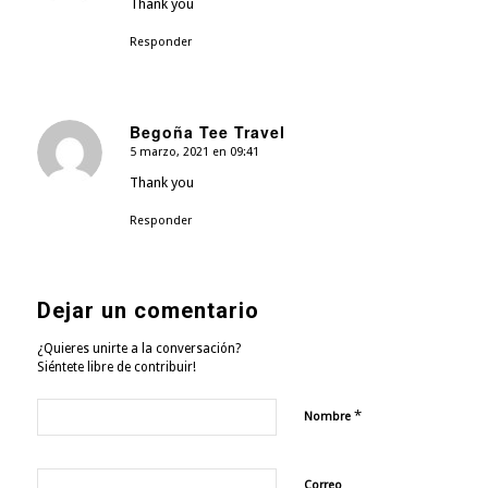
Thank you
Responder
Begoña Tee Travel
5 marzo, 2021 en 09:41
Dice:
Thank you
Responder
Dejar un comentario
¿Quieres unirte a la conversación?
Siéntete libre de contribuir!
*
Nombre
Correo